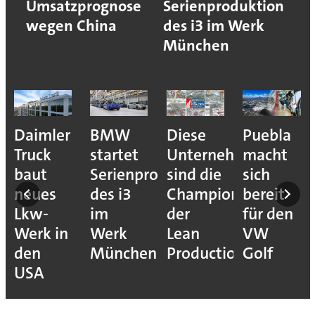
Umsatzprognose
Serienproduktion
wegen China
des i3 im Werk
München
e
Daimler
BMW
Diese
Puebla
ion
Truck
startet
Unternehmen
macht
baut
Serienproduktion
sind die
sich
neues
des i3
Champions
bereit
Lkw-
im
der
für den
Werk in
Werk
Lean
VW
den
München
Production
Golf
USA