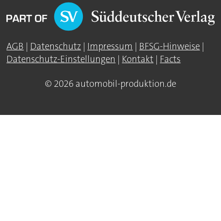
AGB
|
Datenschutz
|
Impressum
|
BFSG-Hinweise
|
Datenschutz-Einstellungen
|
Kontakt
|
Facts
© 2026 automobil-produktion.de