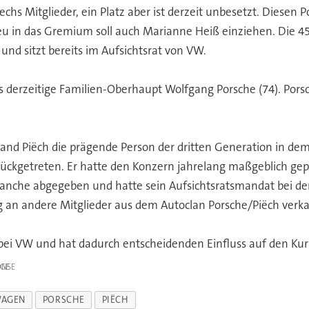
sechs Mitglieder, ein Platz aber ist derzeit unbesetzt. Diesen
u in das Gremium soll auch Marianne Heiß einziehen. Die 45-
d sitzt bereits im Aufsichtsrat von VW.
as derzeitige Familien-Oberhaupt Wolfgang Porsche (74). Porsc
nd Piëch die prägende Person der dritten Generation in dem
ückgetreten. Er hatte den Konzern jahrelang maßgeblich gep
ranche abgegeben und hatte sein Aufsichtsratsmandat bei der
 an andere Mitglieder aus dem Autoclan Porsche/Piëch verkauf
 bei VW und hat dadurch entscheidenden Einfluss auf den Ku
IGE
WAGEN
PORSCHE
PIËCH