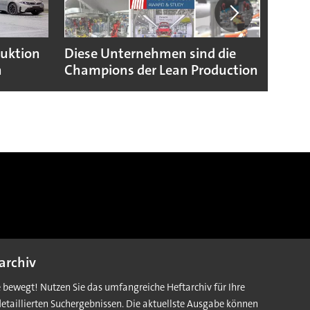
duktion
Diese Unternehmen sind die
Puebl
n
Champions der Lean Production
VW G
archiv
e bewegt! Nutzen Sie das umfangreiche Heftarchiv für Ihre
detaillierten Suchergebnissen. Die aktuellste Ausgabe können