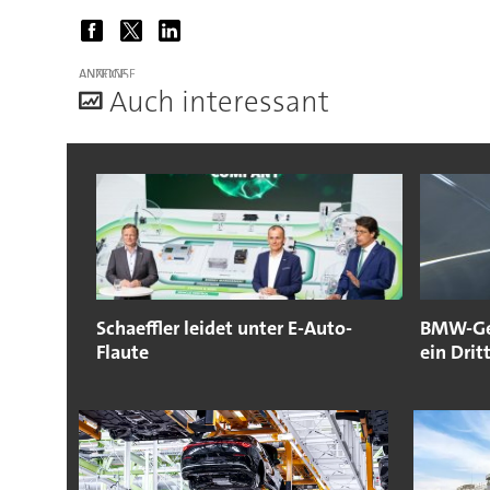
ANZEIGE
A
uch interessant
Schaeffler leidet unter E-Auto-
BMW-Gew
Flaute
ein Drit