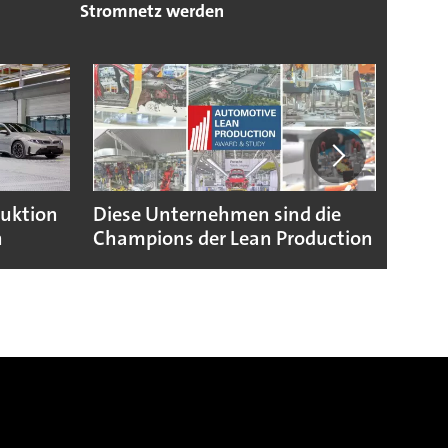
Stromnetz werden
duktion
Diese Unternehmen sind die
Puebl
n
Champions der Lean Production
VW G