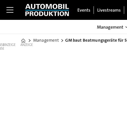
Events
Livestreams
Management
Management
GM baut Beatmungsgeräte für 50
Home
ANZEIGE
ANZEIGE