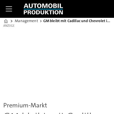
Management
GM bleibt mit Cadillac und Chevrolet in Europa
Home
ANZEIGE
ANZEIGE
Premium-Markt