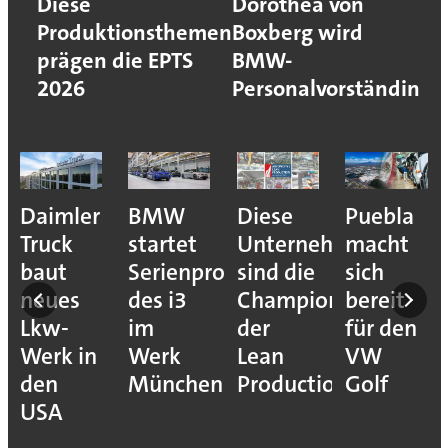
Diese
Dorothea von
Produktionsthemen
Boxberg wird
prägen die EPTS
BMW-
2026
Personalvorständin
e
Daimler
BMW
Diese
Puebla
ion
Truck
startet
Unternehmen
macht
baut
Serienproduktion
sind die
sich
neues
des i3
Champions
bereit
Lkw-
im
der
für den
Werk in
Werk
Lean
VW
den
München
Production
Golf
USA