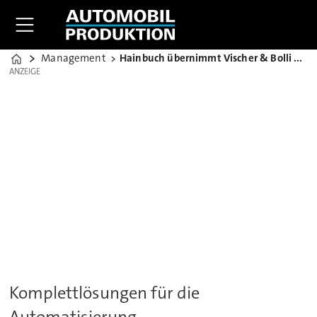
Management
Hainbuch übernimmt Vischer & Bolli Automation
Home
ANZEIGE
ANZEIGE
Komplettlösungen für die
Automatisierung