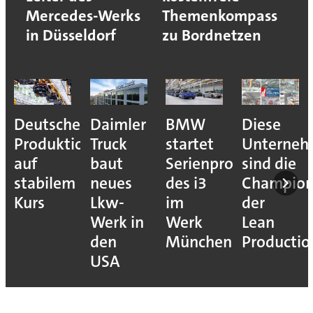
Mercedes-Werks
Themenkompass
in Düsseldorf
zu Bordnetzen
Deutsche
Daimler
BMW
Diese
Produktion
Truck
startet
Unterne
auf
baut
Serienproduktion
sind die
stabilem
neues
des i3
Champion
Kurs
Lkw-
im
der
Werk in
Werk
Lean
den
München
Productio
USA