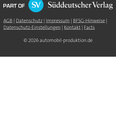
AGB
|
Datenschutz
|
Impressum
|
BFSG-Hinweise
|
Datenschutz-Einstellungen
|
Kontakt
|
Facts
© 2026 automobil-produktion.de