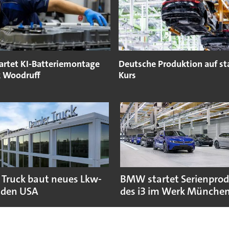
rtet KI-Batteriemontage
Deutsche Produktion auf s
 Woodruff
Kurs
 Truck baut neues Lkw-
BMW startet Serienpro
 den USA
des i3 im Werk Münche