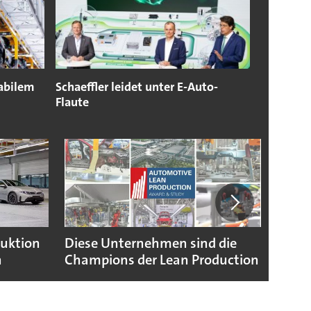
tabilem
Schaeffler leidet unter E-Auto-
Flaute
duktion
Diese Unternehmen sind die
Puebl
n
Champions der Lean Production
VW G