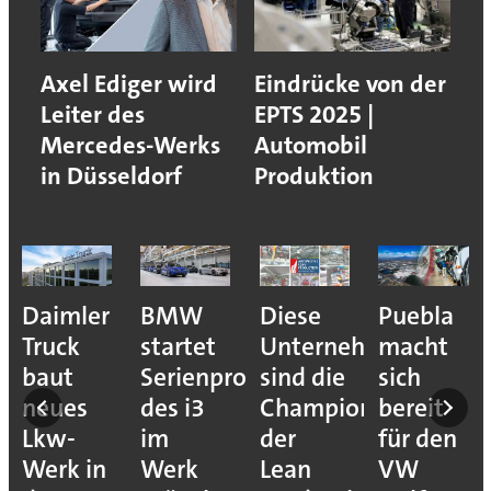
Axel Ediger wird
Eindrücke von der
Leiter des
EPTS 2025 |
Mercedes-Werks
Automobil
in Düsseldorf
Produktion
e
Daimler
BMW
Diese
Puebla
ion
Truck
startet
Unternehmen
macht
baut
Serienproduktion
sind die
sich
neues
des i3
Champions
bereit
Lkw-
im
der
für den
Werk in
Werk
Lean
VW