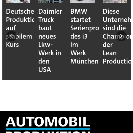
Deutsche
Daimler
BMW
Diese
Produktion
Truck
startet
Unterne
auf
baut
Serienproduktion
sind die
stabilem
neues
des i3
Champion
Kurs
Lkw-
im
der
Werk in
Werk
Lean
den
München
Productio
USA