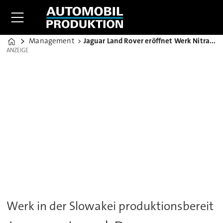
Management
Jaguar Land Rover eröffnet Werk Nitra Anfang September
Home
ANZEIGE
ANZEIGE
Werk in der Slowakei produktionsbereit