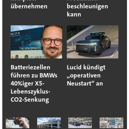
übernehmen
beschleunigen
kann
Batteriezellen
Lucid kündigt
führen zu BMWs
„operativen
40%iger X5-
Neustart“ an
Lebenszyklus-
CO2-Senkung