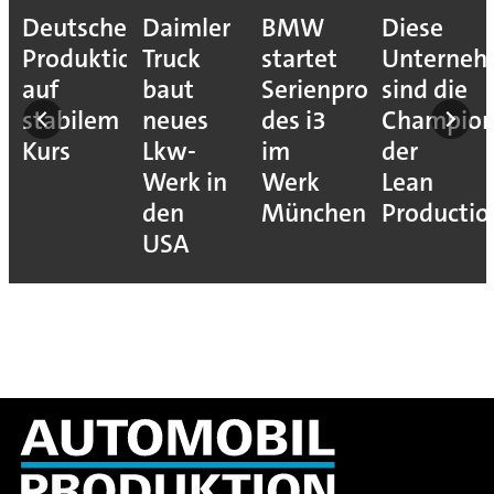
Deutsche
Daimler
BMW
Diese
Produktion
Truck
startet
Unterne
auf
baut
Serienproduktion
sind die
stabilem
neues
des i3
Champion
Kurs
Lkw-
im
der
Werk in
Werk
Lean
den
München
Productio
USA