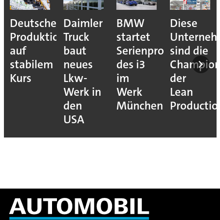
Deutsche
Daimler
BMW
Diese
Produktion
Truck
startet
Unterne
auf
baut
Serienproduktion
sind die
stabilem
neues
des i3
Champion
Kurs
Lkw-
im
der
Werk in
Werk
Lean
den
München
Productio
USA