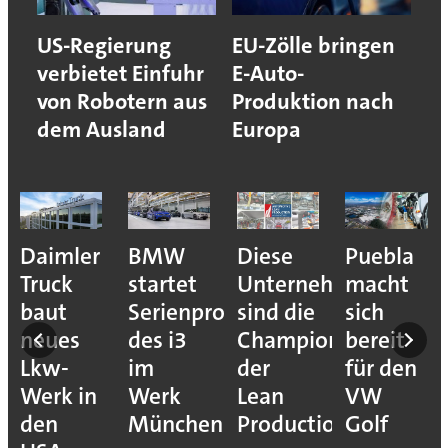
US-Regierung
EU-Zölle bringen
verbietet Einfuhr
E-Auto-
von Robotern aus
Produktion nach
dem Ausland
Europa
e
Daimler
BMW
Diese
Puebla
ion
Truck
startet
Unternehmen
macht
baut
Serienproduktion
sind die
sich
neues
des i3
Champions
bereit
Lkw-
im
der
für den
Werk in
Werk
Lean
VW
den
München
Production
Golf