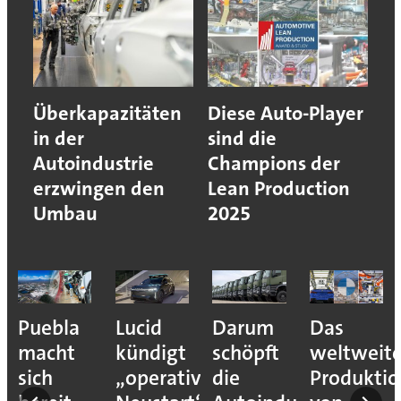
Überkapazitäten
Diese Auto-Player
in der
sind die
Autoindustrie
Champions der
erzwingen den
Lean Production
Umbau
2025
Puebla
Lucid
Darum
Das
ehmen
macht
kündigt
schöpft
weltweit
sich
„operativen
die
Produkti