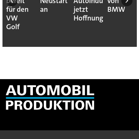
ons
bereit
Neustart“
Autoindustrie
von
für den
an
jetzt
BMW
VW
Hoffnung
ion
Golf