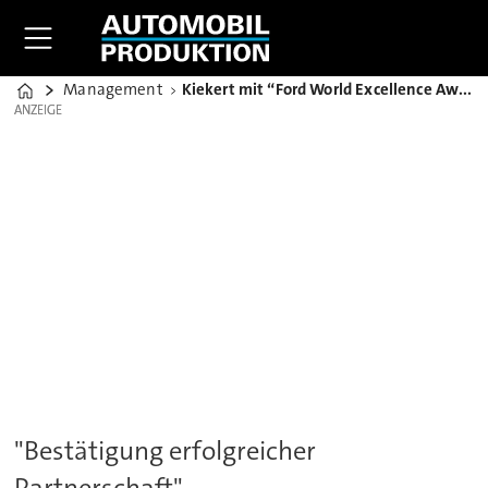
Management
Kiekert mit “Ford World Excellence Award 2015” ausgezeichnet
Home
ANZEIGE
ANZEIGE
"Bestätigung erfolgreicher
Partnerschaft"