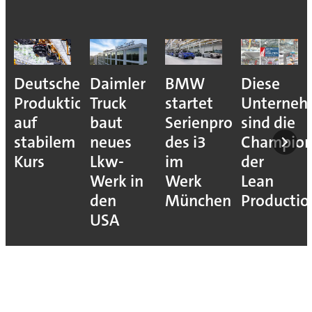
Deutsche
Daimler
BMW
Diese
Produktion
Truck
startet
Unterne
auf
baut
Serienproduktion
sind die
stabilem
neues
des i3
Champion
Kurs
Lkw-
im
der
Werk in
Werk
Lean
den
München
Productio
USA