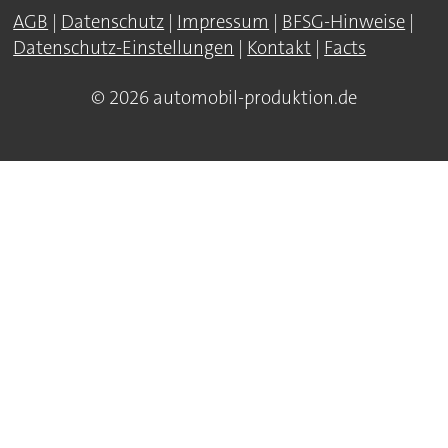
AGB
|
Datenschutz
|
Impressum
|
BFSG-Hinweise
|
Datenschutz-Einstellungen
|
Kontakt
|
Facts
© 2026 automobil-produktion.de