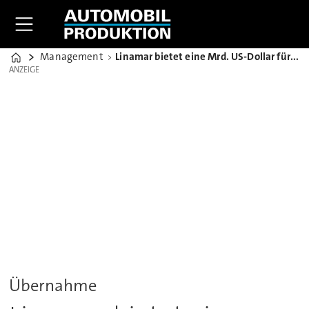
Management
Linamar bietet eine Mrd. US-Dollar für Zulieferer Montupet
Home
ANZEIGE
ANZEIGE
Übernahme