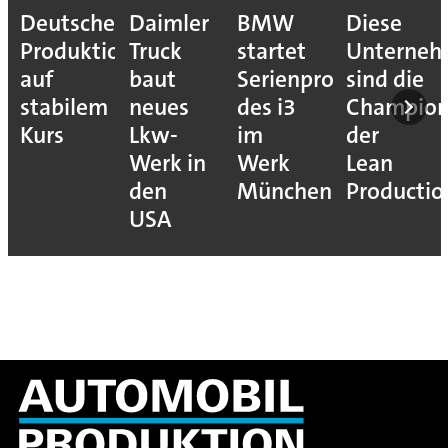
Deutsche
Daimler
BMW
Diese
Produktion
Truck
startet
Unterne
auf
baut
Serienproduktion
sind die
stabilem
neues
des i3
Champion
Kurs
Lkw-
im
der
Werk in
Werk
Lean
den
München
Productio
USA