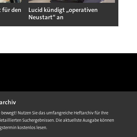
 für den
Lucid kündigt „operativen
Darum
Neustart“ an
Autoi
archiv
e bewegt! Nutzen Sie das umfangreiche Heftarchiv für Ihre
detaillierten Suchergebnissen. Die aktuellste Ausgabe können
gstermin kostenlos lesen.