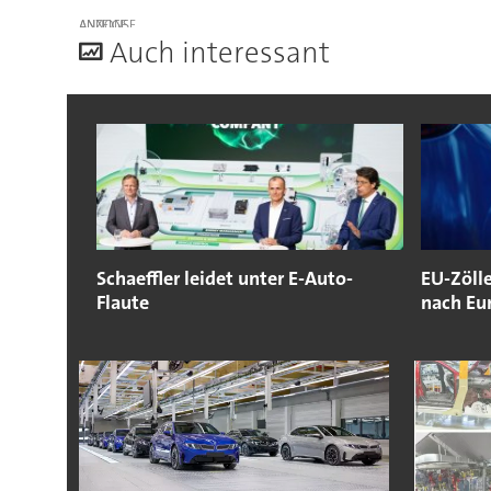
ANZEIGE
A
uch interessant
Schaeffler leidet unter E-Auto-
EU-Zöll
Flaute
nach Eu