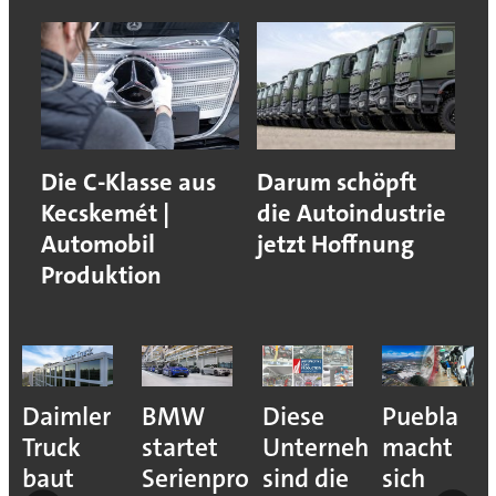
Die C-Klasse aus
Darum schöpft
Kecskemét |
die Autoindustrie
Automobil
jetzt Hoffnung
Produktion
e
Daimler
BMW
Diese
Puebla
ion
Truck
startet
Unternehmen
macht
baut
Serienproduktion
sind die
sich