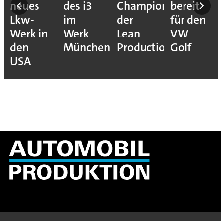
neues
des i3
Champions
bereit
Lkw-
im
der
für den
Werk in
Werk
Lean
VW
den
München
Production
Golf
USA