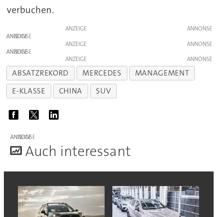
verbuchen.
ANZEIGE
ANZEIGE
ANZEIGE
ANZEIGE
ANZEIGE
ABSATZREKORD
MERCEDES
MANAGEMENT
E-KLASSE
CHINA
SUV
ANZEIGE
A
uch interessant