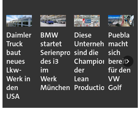
Daimler
BMW
Diese
Puebla
Truck
startet
Unternehmen
macht
baut
Serienproduktion
sind die
sich
neues
des i3
Champions
bereit
Lkw-
im
der
für den
Werk in
Werk
Lean
VW
den
München
Production
Golf
USA