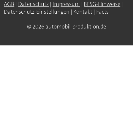
AGB
|
Datenschutz
|
Impressum
|
BFSG-Hinweise
|
Datenschutz-Einstellungen
|
Kontakt
|
Facts
© 2026 automobil-produktion.de