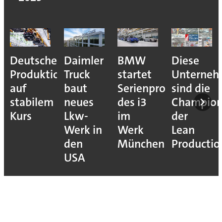
Deutsche
Daimler
BMW
Diese
Produktion
Truck
startet
Unterne
auf
baut
Serienproduktion
sind die
stabilem
neues
des i3
Champion
Kurs
Lkw-
im
der
Werk in
Werk
Lean
den
München
Productio
USA