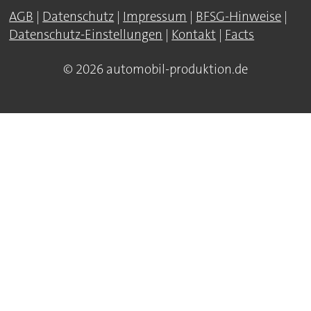
AGB
|
Datenschutz
|
Impressum
|
BFSG-Hinweise
|
Datenschutz-Einstellungen
|
Kontakt
|
Facts
© 2026 automobil-produktion.de