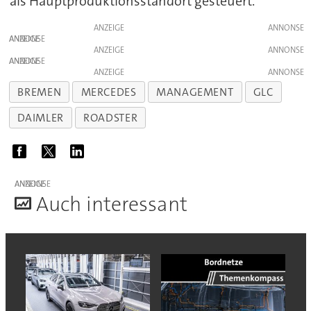
als Hauptproduktionsstandort gesteuert.
ANZEIGE
ANZEIGE
ANZEIGE
ANZEIGE
ANZEIGE
BREMEN
MERCEDES
MANAGEMENT
GLC
DAIMLER
ROADSTER
ANZEIGE
A
uch interessant