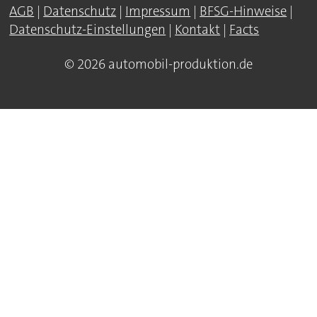
AGB
|
Datenschutz
|
Impressum
|
BFSG-Hinweise
|
Datenschutz-Einstellungen
|
Kontakt
|
Facts
© 2026 automobil-produktion.de