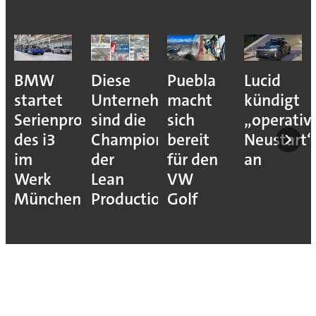
BMW
Diese
Puebla
Lucid
startet
Unternehmen
macht
kündigt
Serienproduktion
sind die
sich
„operativ
des i3
Champions
bereit
Neustart“
im
der
für den
an
Werk
Lean
VW
München
Production
Golf