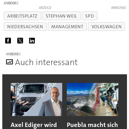
ANZEIGE
ANZEIGE
ARBEITSPLATZ
STEPHAN WEIL
SPD
NIEDERSACHSEN
MANAGEMENT
VOLKSWAGEN
ANZEIGE
A
uch interessant
Axel Ediger wird
Puebla macht sich