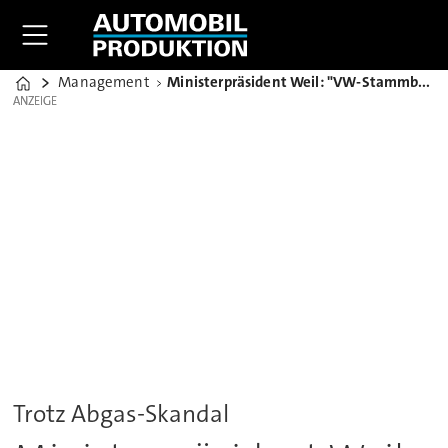
Management
Ministerpräsident Weil: "VW-Stammbelegschaft ist sicher"
Home
ANZEIGE
ANZEIGE
Trotz Abgas-Skandal