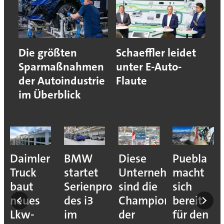
Die größten
Schaeffler leidet
Sparmaßnahmen
unter E-Auto-
der Autoindustrie
Flaute
im Überblick
e
Daimler
BMW
Diese
Puebla
ion
Truck
startet
Unternehmen
macht
baut
Serienproduktion
sind die
sich
neues
des i3
Champions
bereit
Lkw-
im
der
für den