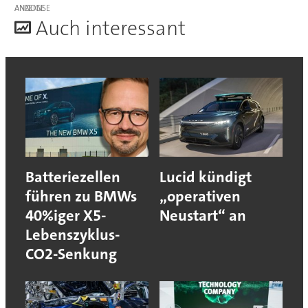
ANZEIGE
A
uch interessant
Batteriezellen
Lucid kündigt
führen zu BMWs
„operativen
40%iger X5-
Neustart“ an
Lebenszyklus-
CO2-Senkung