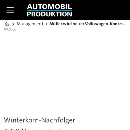
Management
Müller wird neuer Volkswagen-Konzernchef
Home
ANZEIGE
ANZEIGE
Winterkorn-Nachfolger