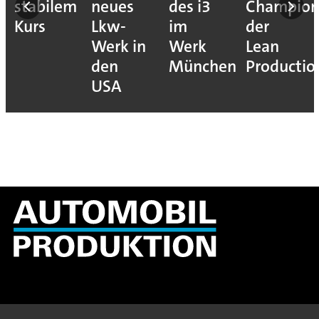
stabilem
neues
des i3
Champion
re
Kurs
Lkw-
im
der
Werk in
Werk
Lean
den
München
Productio
USA