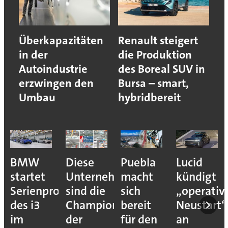
Überkapazitäten
Renault steigert
in der
die Produktion
Autoindustrie
des Boreal SUV in
erzwingen den
Bursa – smart,
Umbau
hybridbereit
BMW
Diese
Puebla
Lucid
startet
Unternehmen
macht
kündigt
Serienproduktion
sind die
sich
„operativ
des i3
Champions
bereit
Neustart“
im
der
für den
an