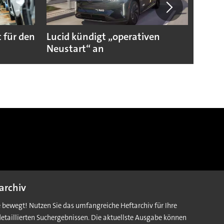
 für den
Lucid kündigt „operativen
Darum
Neustart“ an
Autoi
archiv
e bewegt! Nutzen Sie das umfangreiche Heftarchiv für Ihre
detaillierten Suchergebnissen. Die aktuellste Ausgabe können