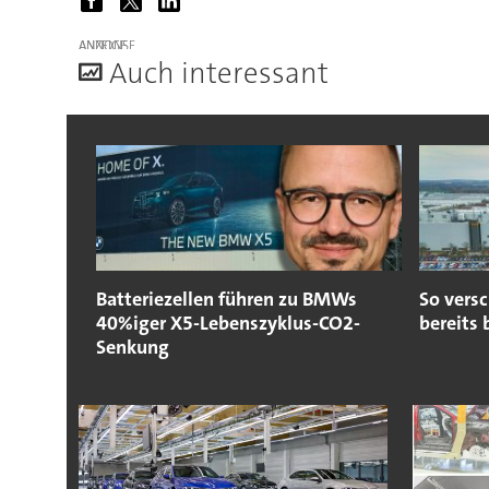
ANZEIGE
A
uch interessant
Batteriezellen führen zu BMWs
So vers
40%iger X5-Lebenszyklus-CO2-
bereits
Senkung