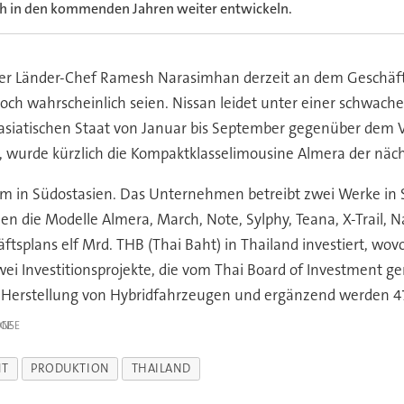
ch in den kommenden Jahren weiter entwickeln.
nter Länder-Chef Ramesh Narasimhan derzeit an dem Geschäfts
jedoch wahrscheinlich seien. Nissan leidet unter einer schwac
 asiatischen Staat von Januar bis September gegenüber dem 
 wurde kürzlich die Kompaktklasselimousine Almera der näc
um in Südostasien. Das Unternehmen betreibt zwei Werke in 
en die Modelle Almera, March, Note, Sylphy, Teana, X-Trail, 
plans elf Mrd. THB (Thai Baht) in Thailand investiert, wov
ei Investitionsprojekte, die vom Thai Board of Investment ge
ur Herstellung von Hybridfahrzeugen und ergänzend werden 47
IGE
T
PRODUKTION
THAILAND