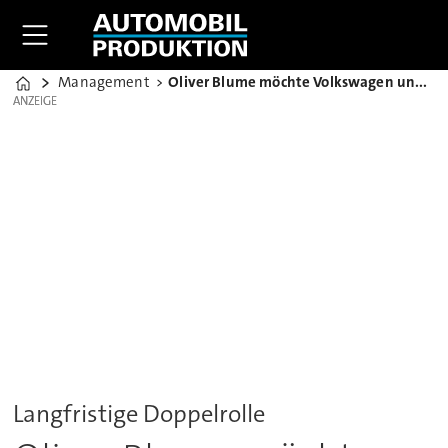
Management
Oliver Blume möchte Volkswagen und Porsche leiten
Home
ANZEIGE
ANZEIGE
Langfristige Doppelrolle