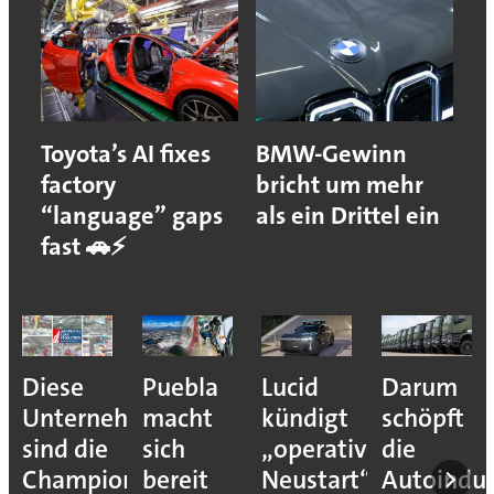
Toyota’s AI fixes
BMW-Gewinn
factory
bricht um mehr
“language” gaps
als ein Drittel ein
fast 🚗⚡
Diese
Puebla
Lucid
Darum
Unternehmen
macht
kündigt
schöpft
sind die
sich
„operativen
die
Champions
bereit
Neustart“
Autoindus