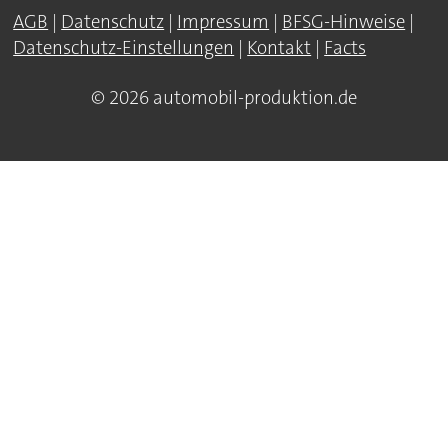
AGB
|
Datenschutz
|
Impressum
|
BFSG-Hinweise
|
Datenschutz-Einstellungen
|
Kontakt
|
Facts
© 2026 automobil-produktion.de