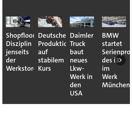
r-
Deutsche
Daimler
BMW
Diese
Produktion
Truck
startet
Unterneh
auf
baut
Serienproduktion
sind die
stabilem
neues
des i3
Champion
re
Kurs
Lkw-
im
der
Werk in
Werk
Lean
den
München
Productio
USA