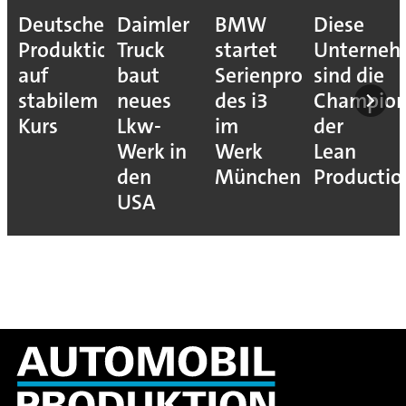
Deutsche
Daimler
BMW
Diese
Produktion
Truck
startet
Unterne
auf
baut
Serienproduktion
sind die
stabilem
neues
des i3
Champion
Kurs
Lkw-
im
der
Werk in
Werk
Lean
den
München
Productio
USA