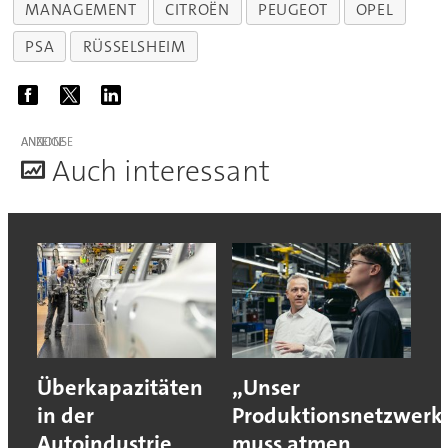
MANAGEMENT
CITROËN
PEUGEOT
OPEL
PSA
RÜSSELSHEIM
ANZEIGE
A
uch interessant
Überkapazitäten
„Unser
in der
Produktionsnetzwerk
Autoindustrie
muss atmen