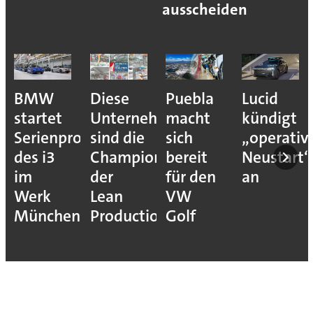
ausscheiden
BMW
Diese
Puebla
Lucid
startet
Unternehmen
macht
kündigt
Serienproduktion
sind die
sich
„operativ
des i3
Champions
bereit
Neustart“
im
der
für den
an
Werk
Lean
VW
München
Production
Golf