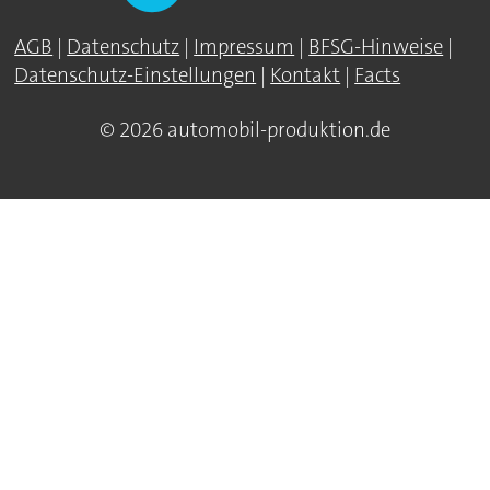
AGB
|
Datenschutz
|
Impressum
|
BFSG-Hinweise
|
Datenschutz-Einstellungen
|
Kontakt
|
Facts
© 2026 automobil-produktion.de