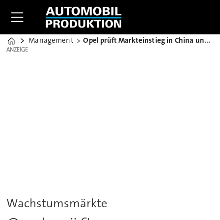
Management
Opel prüft Markteinstieg in China und Brasilien
Home
ANZEIGE
ANZEIGE
Wachstumsmärkte