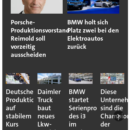
Porsche-
BMW holt sich
Produktionsvorstand
Platz zwei bei den
Reimold soll
Elektroautos
vorzeitig
zurück
ausscheiden
Deutsche
Daimler
BMW
Diese
Produktion
Truck
startet
Unterne
auf
baut
Serienproduktion
sind die
stabilem
neues
des i3
Champion
Kurs
Lkw-
im
der