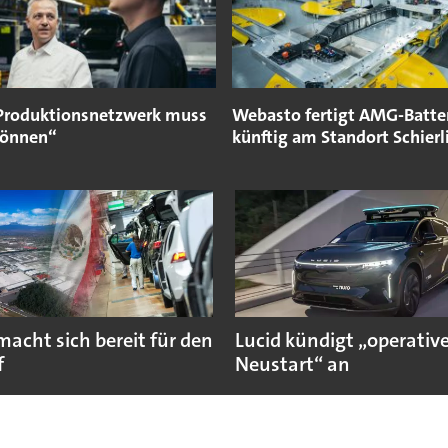
Produktionsnetzwerk muss
Webasto fertigt AMG-Batte
können“
künftig am Standort Schierl
macht sich bereit für den
Lucid kündigt „operativ
f
Neustart“ an