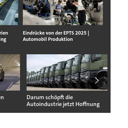
rien
Eindrücke von der EPTS 2025 |
ing
Automobil Produktion
en
Darum schöpft die
Das w
Autoindustrie jetzt Hoffnung
Prod