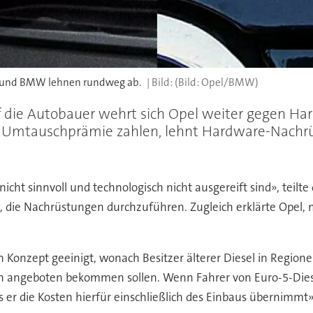
el und BMW lehnen rundweg ab.
(Bild: Opel/BMW)
uf die Autobauer wehrt sich Opel weiter gegen H
Euro Umtauschprämie zahlen, lehnt Hardware-Nac
cht sinnvoll und technologisch nicht ausgereift sind», teil
 die Nachrüstungen durchzuführen. Zugleich erklärte Opel,
ein Konzept geeinigt, wonach Besitzer älterer Diesel in Regio
ngeboten bekommen sollen. Wenn Fahrer von Euro-5-Diesel
 er die Kosten hierfür einschließlich des Einbaus übernimmt»