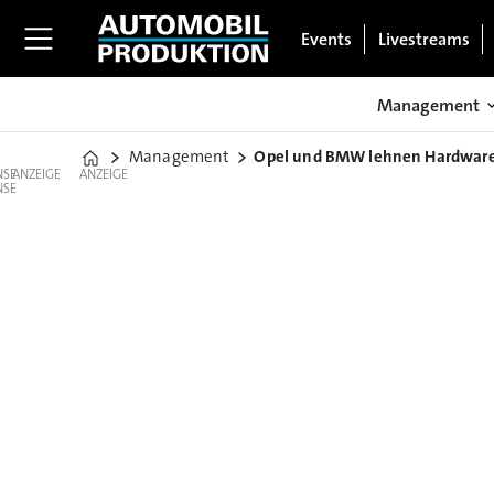
Events
Livestreams
Management
Management
Opel und BMW lehnen Hardware
Home
ANZEIGE
ANZEIGE