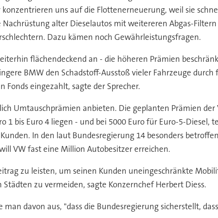
onzentrieren uns auf die Flottenerneuerung, weil sie schnel
ne Nachrüstung alter Dieselautos mit weitereren Abgas-Filter
erschlechtern. Dazu kämen noch Gewährleistungsfragen.
erhin flächendeckend an - die höheren Prämien beschränkte
ngere BMW den Schadstoff-Ausstoß vieler Fahrzeuge durch f
n Fonds eingezahlt, sagte der Sprecher.
öglich Umtauschprämien anbieten. Die geplanten Prämien der
 1 bis Euro 4 liegen - und bei 5000 Euro für Euro-5-Diesel, 
unden. In den laut Bundesregierung 14 besonders betroffe
ll VW fast eine Million Autobesitzer erreichen.
eitrag zu leisten, um seinen Kunden uneingeschränkte Mobili
n Städten zu vermeiden, sagte Konzernchef Herbert Diess.
man davon aus, "dass die Bundesregierung sicherstellt, dass