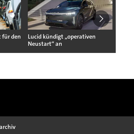
 für den
Lucid kündigt „operativen
Darum
Neustart“ an
Autoi
archiv