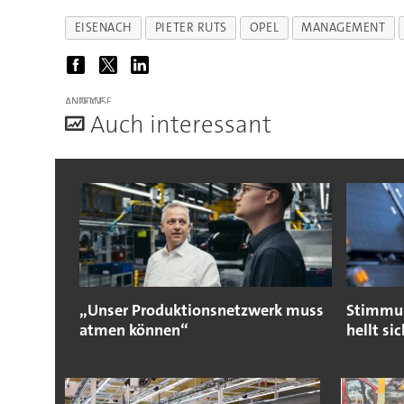
EISENACH
PIETER RUTS
OPEL
MANAGEMENT
ANZEIGE
A
uch interessant
„Unser Produktionsnetzwerk muss
Stimmun
atmen können“
hellt si