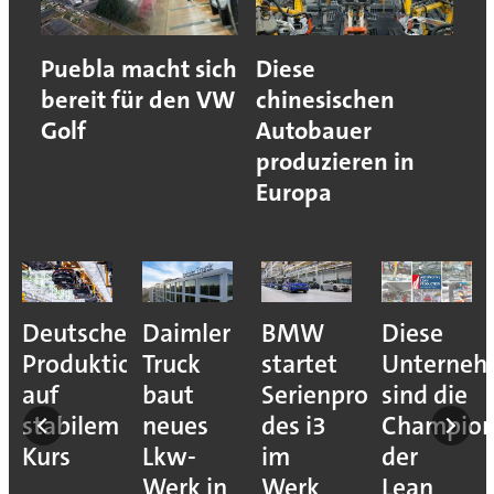
Puebla macht sich
Diese
bereit für den VW
chinesischen
Golf
Autobauer
produzieren in
Europa
Deutsche
Daimler
BMW
Diese
Produktion
Truck
startet
Unterne
auf
baut
Serienproduktion
sind die
stabilem
neues
des i3
Champion
Kurs
Lkw-
im
der
Werk in
Werk
Lean