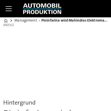
Management
Pininfarina wird Mahindras Elektromarke: Tesla, wir kommen!
Home
ANZEIGE
ANZEIGE
Hintergrund