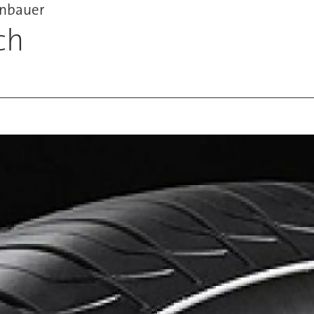
enbauer
ch