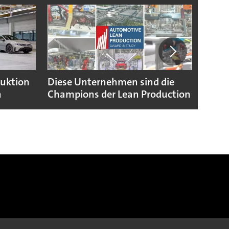
duktion
Diese Unternehmen sind die
Puebl
n
Champions der Lean Production
VW G