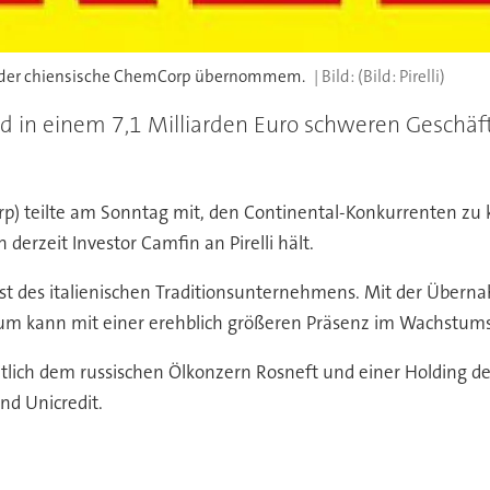
von der chiensische ChemCorp übernommem.
(Bild: Pirelli)
 wird in einem 7,1 Milliarden Euro schweren Gesch
) teilte am Sonntag mit, den Continental-Konkurrenten zu k
erzeit Investor Camfin an Pirelli hält.
Rest des italienischen Traditionsunternehmens. Mit der Übe
erum kann mit einer erehblich größeren Präsenz im Wachstum
lich dem russischen Ölkonzern Rosneft und einer Holding des
nd Unicredit.