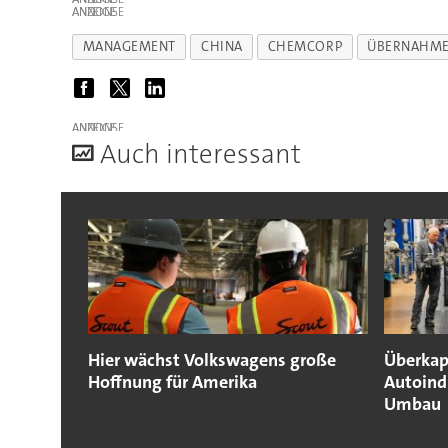
ANZEIGE
MANAGEMENT
CHINA
CHEMCORP
ÜBERNAHM
ANZEIGE
A
uch interessant
Hier wächst Volkswagens große
Überkap
Hoffnung für Amerika
Autoind
Umbau