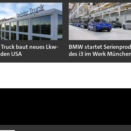
 Truck baut neues Lkw-
BMW startet Serienpro
 den USA
des i3 im Werk Münche