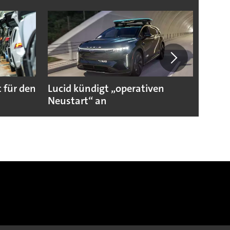
 für den
Lucid kündigt „operativen
Darum
Neustart“ an
Autoi