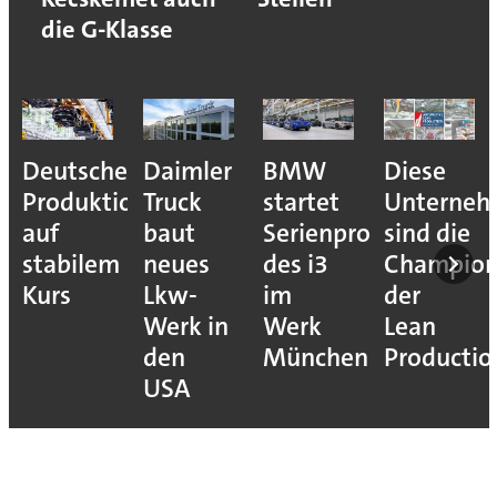
die G-Klasse
e
Daimler
BMW
Diese
Puebla
ion
Truck
startet
Unternehmen
macht
baut
Serienproduktion
sind die
sich
neues
des i3
Champions
bereit
Lkw-
im
der
für den
Werk in
Werk
Lean
VW
den
München
Production
Golf
USA