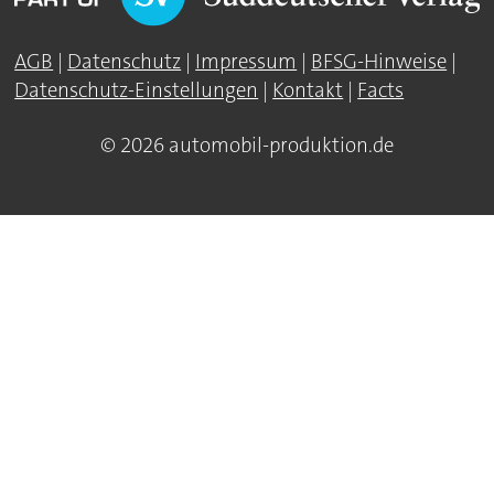
AGB
|
Datenschutz
|
Impressum
|
BFSG-Hinweise
|
Datenschutz-Einstellungen
|
Kontakt
|
Facts
© 2026 automobil-produktion.de