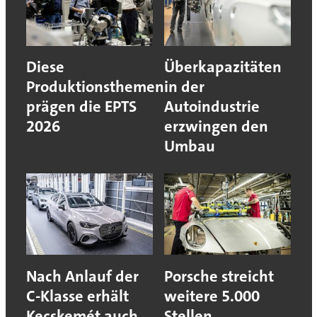
Diese
Überkapazitäten
Produktionsthemen
in der
prägen die EPTS
Autoindustrie
2026
erzwingen den
Umbau
Nach Anlauf der
Porsche streicht
C-Klasse erhält
weitere 5.000
Kecskemét auch
Stellen