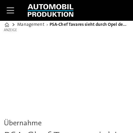
Management
PSA-Chef Tavares sieht durch Opel deutliches Absatzwachstum
Home
ANZEIGE
ANZEIGE
Übernahme