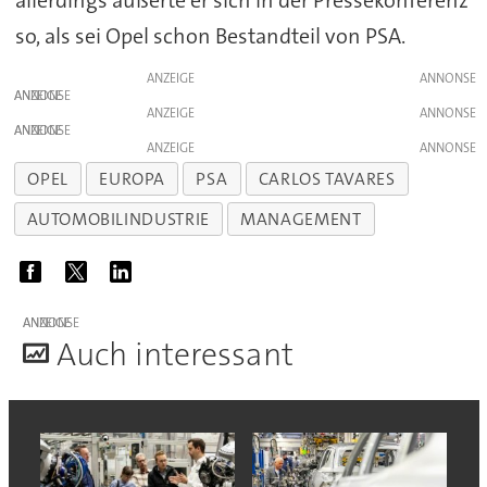
allerdings äußerte er sich in der Pressekonferenz
so, als sei Opel schon Bestandteil von PSA.
ANZEIGE
ANZEIGE
ANZEIGE
ANZEIGE
ANZEIGE
OPEL
EUROPA
PSA
CARLOS TAVARES
AUTOMOBILINDUSTRIE
MANAGEMENT
ANZEIGE
A
uch interessant