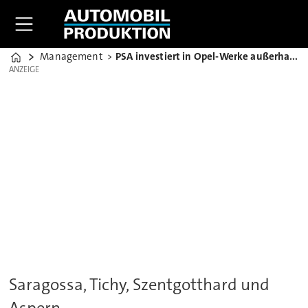
Management
PSA investiert in Opel-Werke außerhalb Deutschlands
Home
ANZEIGE
ANZEIGE
Saragossa, Tichy, Szentgotthard und
Aspern