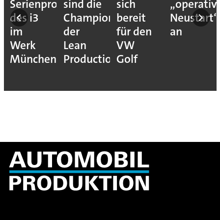
Serienproduktion
sind die
sich
„operativ
des i3
Champions
bereit
Neustart“
im
der
für den
an
Werk
Lean
VW
München
Production
Golf