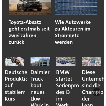
Toyota-Absatz
Wie Autowerke
geht erstmals seit
zu Akteuren im
zwei Jahren
Stromnetz
zurück
werden
Deutsche
Daimler
BMW
Diese
Produktion
Truck
startet
Unterne
auf
baut
Serienproduktion
sind die
stabilem
neues
des i3
Champion
Kurs
Lkw-
im
der
Werk in
Werk
Lean