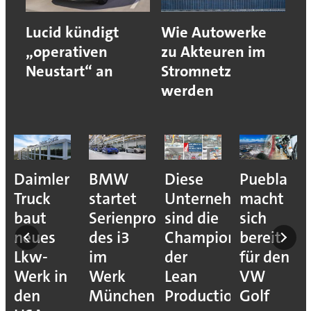
Lucid kündigt
Wie Autowerke
„operativen
zu Akteuren im
Neustart“ an
Stromnetz
werden
e
Daimler
BMW
Diese
Puebla
ion
Truck
startet
Unternehmen
macht
baut
Serienproduktion
sind die
sich
neues
des i3
Champions
bereit
Lkw-
im
der
für den
Werk in
Werk
Lean
VW
den
München
Production
Golf