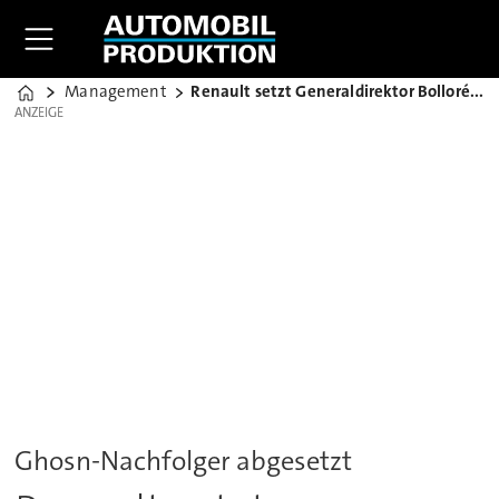
Management
Renault setzt Generaldirektor Bolloré ab
Home
ANZEIGE
ANZEIGE
Ghosn-Nachfolger abgesetzt