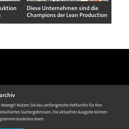
duktion
Diese Unternehmen sind die
Puebl
n
Champions der Lean Production
VW G
archiv
e bewegt! Nutzen Sie das umfangreiche Heftarchiv für Ihre
detaillierten Suchergebnissen. Die aktuellste Ausgabe können
gstermin kostenlos lesen.