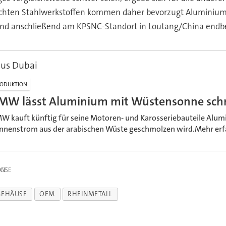
leichten Stahlwerkstoffen kommen daher bevorzugt Alumini
nd anschließend am KPSNC-Standort in Loutang/China endbe
aus Dubai
ODUKTION
MW lässt Aluminium mit Wüstensonne sch
W kauft künftig für seine Motoren- und Karosseriebauteile Alumi
nnenstrom aus der arabischen Wüste geschmolzen wird.Mehr erfah
IGE
GEHÄUSE
OEM
RHEINMETALL