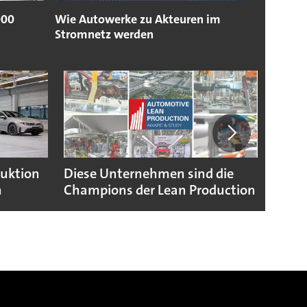
000
Wie Autowerke zu Akteuren im
Stromnetz werden
duktion
Diese Unternehmen sind die
Puebl
n
Champions der Lean Production
VW G