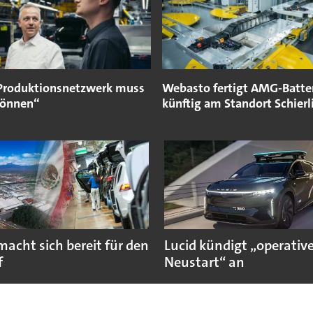
Produktionsnetzwerk muss
Webasto fertigt AMG-Batte
können“
künftig am Standort Schierl
macht sich bereit für den
Lucid kündigt „operativ
f
Neustart“ an