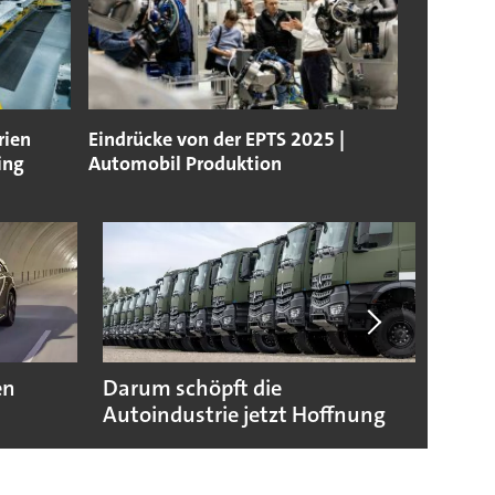
rien
Eindrücke von der EPTS 2025 |
ing
Automobil Produktion
en
Darum schöpft die
Das w
Autoindustrie jetzt Hoffnung
Prod