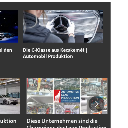
ei den
Die C-Klasse aus Kecskemét |
Automobil Produktion
duktion
Diese Unternehmen sind die
Puebl
n
Champions der Lean Production
VW G