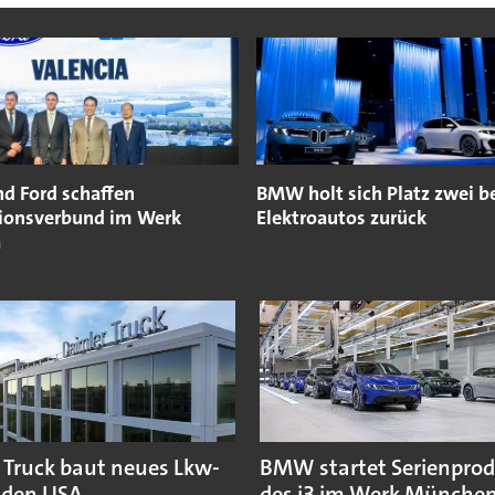
nd Ford schaffen
BMW holt sich Platz zwei b
ionsverbund im Werk
Elektroautos zurück
a
 Truck baut neues Lkw-
BMW startet Serienpro
 den USA
des i3 im Werk Münche