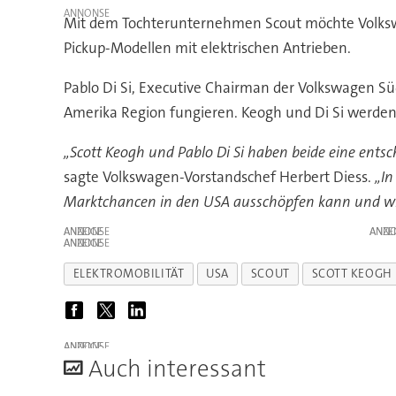
Mit dem Tochterunternehmen Scout möchte Volkswag
Pickup-Modellen mit elektrischen Antrieben.
Pablo Di Si, Executive Chairman der Volkswagen S
Amerika Region fungieren. Keogh und Di Si werde
„Scott Keogh und Pablo Di Si haben beide eine ents
sagte Volkswagen-Vorstandschef Herbert Diess.
„In
Marktchancen in den USA ausschöpfen kann und wir 
ANZEIGE
ANZE
ANZEIGE
ELEKTROMOBILITÄT
USA
SCOUT
SCOTT KEOGH
ANZEIGE
A
uch interessant