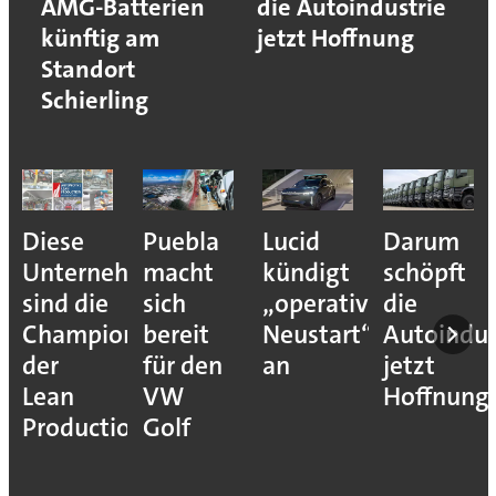
AMG-Batterien
die Autoindustrie
künftig am
jetzt Hoffnung
Standort
Schierling
Diese
Puebla
Lucid
Darum
Unternehmen
macht
kündigt
schöpft
sind die
sich
„operativen
die
Champions
bereit
Neustart“
Autoindus
der
für den
an
jetzt
Lean
VW
Hoffnung
Production
Golf