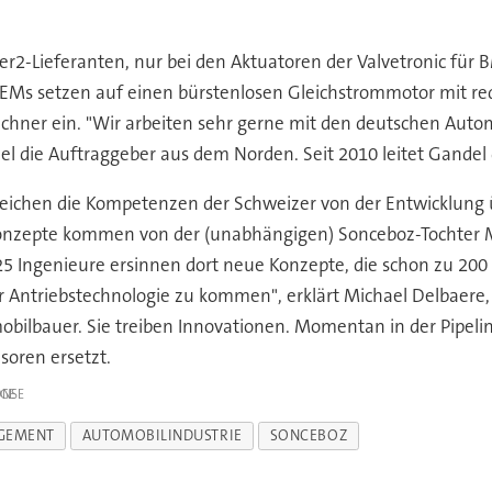
Tier2-Lieferanten, nur bei den Aktuatoren der Valvetronic fü
EMs setzen auf einen bürstenlosen Gleichstrommotor mit re
nchner ein. "Wir arbeiten sehr gerne mit den deutschen Auto
el die Auftraggeber aus dem Norden. Seit 2010 leitet Gandel 
ichen die Kompetenzen der Schweizer von der Entwicklung ü
e Konzepte kommen von der (unabhängigen) Sonceboz-Tochter
25 Ingenieure ersinnen dort neue Konzepte, die schon zu 200 P
Antriebstechnologie zu kommen", erklärt Michael Delbaere, L
ilbauer. Sie treiben Innovationen. Momentan in der Pipeline
soren ersetzt.
IGE
GEMENT
AUTOMOBILINDUSTRIE
SONCEBOZ