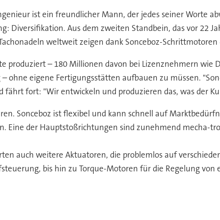
ngenieur ist ein freundlicher Mann, der jedes seiner Worte ab
: Diversifikation. Aus dem zweiten Standbein, das vor 22 Jahr
Tachonadeln weltweit zeigen dank Sonceboz-Schrittmotoren 
te produziert – 180 Millionen davon bei Lizenznehmern wie De
– ohne eigene Fertigungsstätten aufbauen zu müssen. "Sonce
rt fort: "Wir entwickeln und produzieren das, was der Ku
ren. Sonceboz ist flexibel und kann schnell auf Marktbedürfn
 Eine der Hauptstoßrichtungen sind zunehmend mecha-tronisc
ten auch weitere Aktuatoren, die problemlos auf verschied
fsteuerung, bis hin zu Torque-Motoren für die Regelung von 