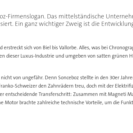
oz-Firmenslogan. Das mittelständische Unterneh
iert. Ein ganz wichtiger Zweig ist die Entwicklun
nd erstreckt sich von Biel bis Vallorbe. Alles, was bei Chrono
tten dieser Luxus-Industrie und umgeben von satten grünen 
 nicht von ungefähr. Denn Sonceboz stellte in den 30er Jah
Franko-Schweizer den Zahnrädern treu, doch mit der Elektri
der entscheidende Transferschritt: Zusammen mit Magneti Mar
e Motor brachte zahlreiche technische Vorteile, um die Funkti