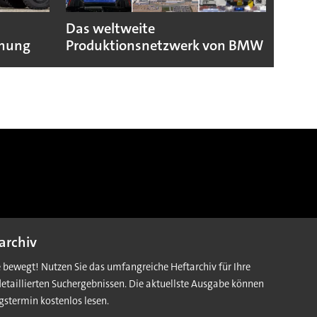
Das weltweite
Toyo
fnung
Produktionsnetzwerk von BMW
dank
archiv
e bewegt! Nutzen Sie das umfangreiche Heftarchiv für Ihre
detaillierten Suchergebnissen. Die aktuellste Ausgabe können
gstermin kostenlos lesen.