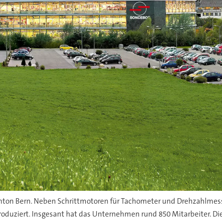
nton Bern. Neben Schrittmotoren für Tachometer und Drehzahlmess
oduziert. Insgesant hat das Unternehmen rund 850 Mitarbeiter. D