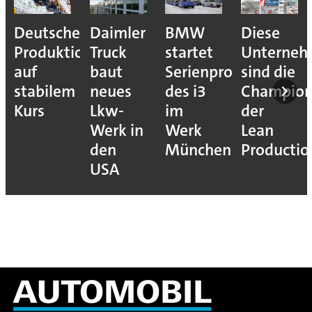
Deutsche
Daimler
BMW
Diese
Produktion
Truck
startet
Unterne
auf
baut
Serienproduktion
sind die
stabilem
neues
des i3
Champion
Kurs
Lkw-
im
der
Werk in
Werk
Lean
den
München
Productio
USA