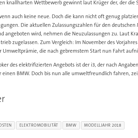
knallharten Wettbewerb gewinnt laut Krüger der, der die S
nn auch keine neue. Doch die kann nicht oft genug platziert 
ingungen. Die aktuellen Zulassungszahlen für den deutschen
hland angeboten wird, nehmen die Neuzulassungen zu. Laut 
ntrieb zugelassen. Zum Vergleich: Im November des Vorjahr
 der Umweltprämie, die nach gebremstem Start nun Fahrt auf
oker des elektrifizierten Angebots ist der i3, der nach Angab
ür einen BMW. Doch bis nun alle umweltfreundlich fahren, ze
er
OSTEN
ELEKTROMOBILITÄT
BMW
MODELLJAHR 2018