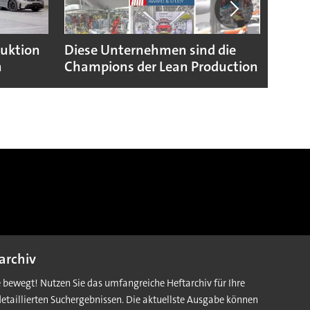
duktion
Diese Unternehmen sind die
Puebl
n
Champions der Lean Production
VW G
archiv
e bewegt! Nutzen Sie das umfangreiche Heftarchiv für Ihre
detaillierten Suchergebnissen. Die aktuellste Ausgabe können