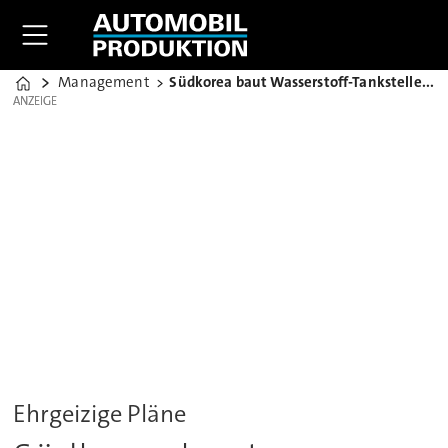
Management
Südkorea baut Wasserstoff-Tankstellennetz aus
Home
ANZEIGE
ANZEIGE
Ehrgeizige Pläne