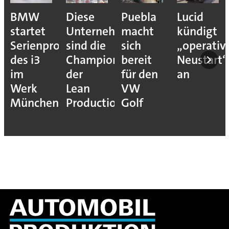
BMW
Diese
Puebla
Lucid
startet
Unternehmen
macht
kündigt
Serienproduktion
sind die
sich
„operativ
des i3
Champions
bereit
Neustart“
im
der
für den
an
Werk
Lean
VW
München
Production
Golf