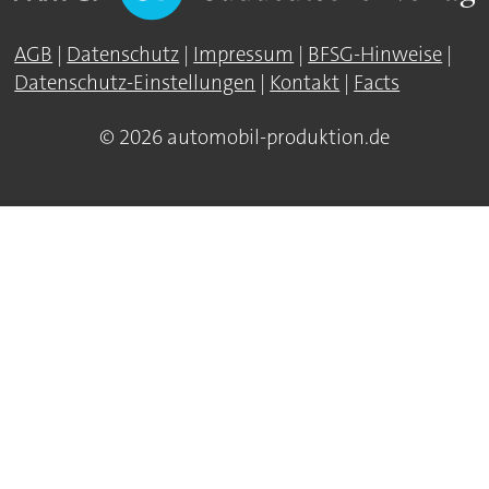
AGB
|
Datenschutz
|
Impressum
|
BFSG-Hinweise
|
Datenschutz-Einstellungen
|
Kontakt
|
Facts
© 2026 automobil-produktion.de