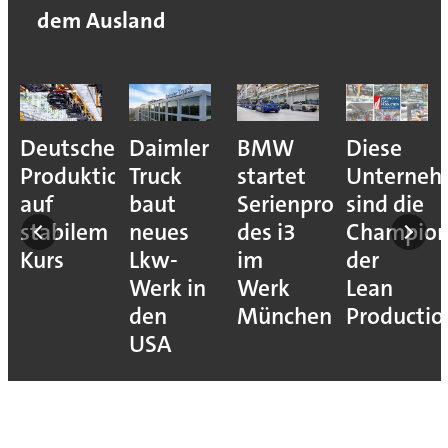
dem Ausland
Deutsche
Daimler
BMW
Diese
Produktion
Truck
startet
Unterne
auf
baut
Serienproduktion
sind die
stabilem
neues
des i3
Champion
Kurs
Lkw-
im
der
Werk in
Werk
Lean
den
München
Productio
USA