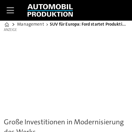
Management
SUV für Europa: Ford startet Produktion des Edge
Home
ANZEIGE
ANZEIGE
Große Investitionen in Modernisierung
des Werks