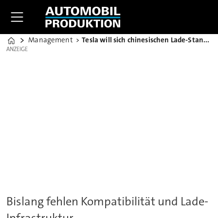
Management
Tesla will sich chinesischen Lade-Standards anpassen
Home
ANZEIGE
ANZEIGE
Bislang fehlen Kompatibilität und Lade-
Infrastruktur