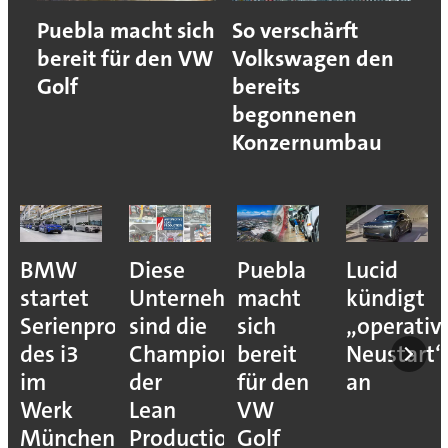
Puebla macht sich
So verschärft
bereit für den VW
Volkswagen den
Golf
bereits
begonnenen
Konzernumbau
BMW
Diese
Puebla
Lucid
startet
Unternehmen
macht
kündigt
Serienproduktion
sind die
sich
„operativ
des i3
Champions
bereit
Neustart“
im
der
für den
an
Werk
Lean
VW
München
Production
Golf