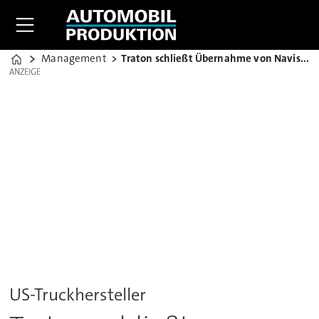
Management
Traton schließt Übernahme von Navistar ab
Home
ANZEIGE
ANZEIGE
US-Truckhersteller