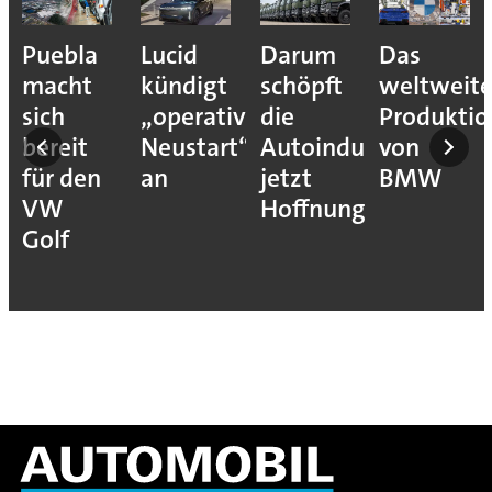
Puebla
Lucid
Darum
Das
ehmen
macht
kündigt
schöpft
weltweit
sich
„operativen
die
Produkti
ns
bereit
Neustart“
Autoindustrie
von
für den
an
jetzt
BMW
VW
Hoffnung
on
Golf